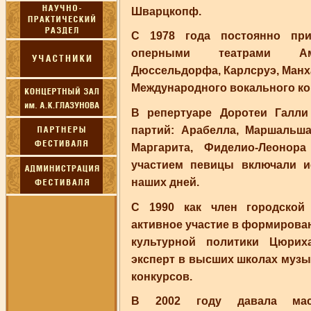
Шварцкопф.
С 1978 года постоянно при
оперными театрами Амс
Дюссельдорфа, Карлсруэ, Манх
Международного вокального ко
В репертуаре Доротеи Галл
партий: Арабелла, Маршальша
Маргарита, Фиделио-Леонор
участием певицы включали и
наших дней.
С 1990 как член городской
активное участие в формирова
культурной политики Цюрих
эксперт в высших школах муз
конкурсов.
В 2002 году давала масте