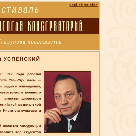
й УСПЕНСКИЙ
 С 1960 года работал
ета Улан-Удэ, затем —
о радио и телевидения,
невосточного военного
 и главным дирижером
Балтийской музыкальной
и Института культуры и
й является заведующим
авляет Хор студентов