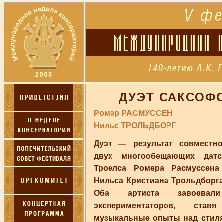
ДУЭТ САКСОФ
Ромер РАСМУССЕН
Нильс ТРОЛЬДБОРГ
Дуэт — результат совместно
двух многообещающих датск
Троелса Ромера Расмуссена
Нильса Кристиана Трольдборга
Оба артиста завоевали
экспериментаторов, став
музыкальные опыты над стиля